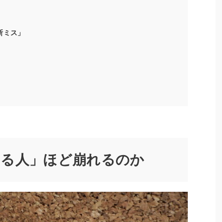
断ミス」
いる人」ほど崩れるのか